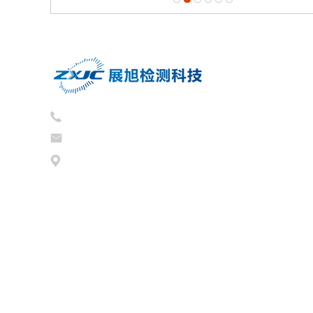
134-7865-9221
2047113967@qq.com
辽宁省大连市开发区铁山西路106号（1-3层）