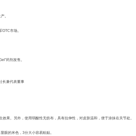
生产。
进军OTC市场。
・Gel”药剂发售。
社长兼代表董事
生效果。另外，使用弱酸性无纺布，具有拉伸性，对皮肤温和，便于涂抹在关节处。
显眼的米色，3分大小容易粘贴。