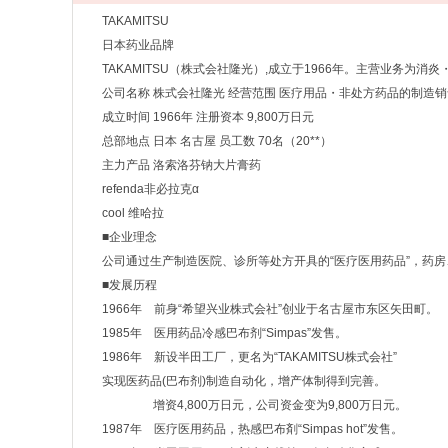
TAKAMITSU
日本药业品牌
TAKAMITSU（株式会社隆光）,成立于1966年。主营业务为
公司名称 株式会社隆光 经营范围 医疗用品・非处方药品的制造销
成立时间 1966年 注册资本 9,800万日元
总部地点 日本 名古屋 员工数 70名（20**）
主力产品 洛索洛芬钠大片膏药
refenda非必拉克α
cool 维哈拉
■企业理念
公司通过生产制造医院、诊所等处方开具的“医疗医用药品”，药房
■发展历程
1966年 前身“希望兴业株式会社”创业于名古屋市东区矢田町。
1985年 医用药品冷感巴布剂“Simpas”发售。
1986年 新设半田工厂，更名为“TAKAMITSU株式会社”
实现医药品(巴布剂)制造自动化，增产体制得到完善。
增资4,800万日元，公司资金变为9,800万日元。
1987年 医疗医用药品，热感巴布剤“Simpas hot”发售。