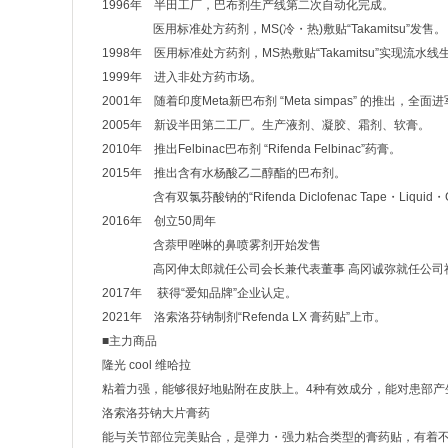
1996年 半田工厂，巴布剂生产线第二次自动化完成。
医用标准处方药剂，MS(冷・热)敷贴“Takamitsu”发售。
1998年 医用标准处方药剂，MS热敷贴“Takamitsu”实现流水线
1999年 进入非处方药市场。
2001年 随着印度Meta新巴布剂 “Meta simpas” 的推出，全面
2005年 新设半田第二工厂。生产液剂、凝胶、霜剂、软膏。
2010年 推出Felbinac巴布剂 “Rifenda Felbinac”药膏。
2015年 推出含有水杨酸乙二醇酯的巴布剂。
含有双氯芬酸钠的“Rifenda Diclofenac Tape・Liquid
2016年 创立50周年
含萘甲唑啉的鼻喷雾剂开始发售
高冈伸太郎就任公司会长兼代表董事 高冈诚弥就任公司
2017年 获得“爱知品牌”企业认定。
2021年 洛索洛芬钠制剂“Refenda LX 膏药贴”上市。
■主力商品
隆光 cool 维哈拉
粘着力强，能够很好地贴附在皮肤上。4种有效成分，能对患部产
洛索洛芬钠大片膏药
能与关节部位完美贴合，是弹力・强力粘合类型的膏药贴，有着不